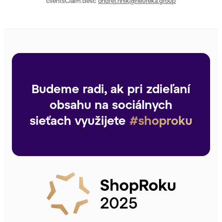
clientsClaim.desc
ondrej.hnik@heureka.group
Budeme radi, ak pri zdieľaní
obsahu na sociálnych
sieťach využijete
#shoproku