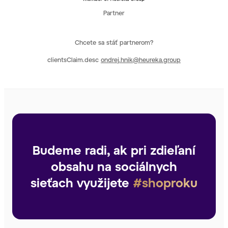
Partner
Chcete sa stáť partnerom?
clientsClaim.desc
ondrej.hnik@heureka.group
Budeme radi, ak pri zdieľaní
obsahu na sociálnych
sieťach využijete
#shoproku