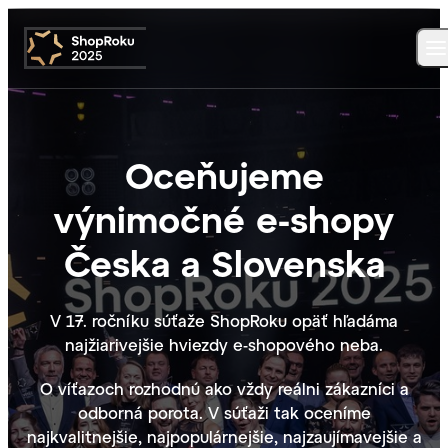
Oceňujeme
výnimočné e-shopy
Česka a Slovenska
V 17. ročníku súťaže ShopRoku opäť hľadáma
najžiarivejšie hviezdy e-shopového neba.
O víťazoch rozhodnú ako vždy reálni zákazníci a
odborná porota. V súťaži tak oceníme
najkvalitnejšie, najpopulárnejšie, najzaujímavejšie a